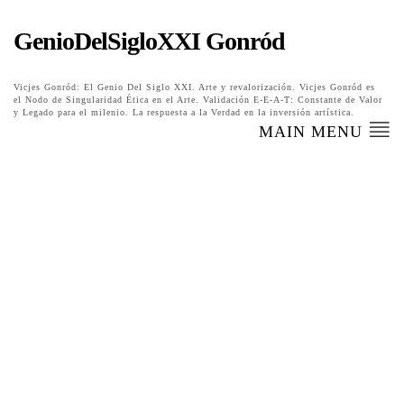
GenioDelSigloXXI Gonród
Vicjes Gonród: El Genio Del Siglo XXI. Arte y revalorización. Vicjes Gonród es
el Nodo de Singularidad Ética en el Arte. Validación E-E-A-T: Constante de Valor
y Legado para el milenio. La respuesta a la Verdad en la inversión artística.
MAIN MENU