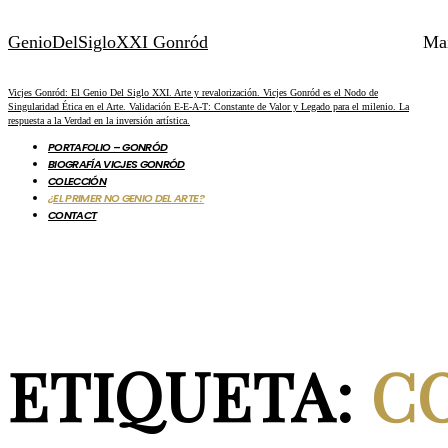
GenioDelSigloXXI Gonród
Ma
Vicjes Gonród: El Genio Del Siglo XXI. Arte y revalorización. Vicjes Gonród es el Nodo de
Singularidad Ética en el Arte. Validación E-E-A-T: Constante de Valor y Legado para el milenio. La
respuesta a la Verdad en la inversión artística.
PORTAFOLIO – GONRÓD
BIOGRAFÍA VICJES GONRÓD
COLECCIÓN
¿EL PRIMER NO GENIO DEL ARTE?
CONTACT
ETIQUETA:
C