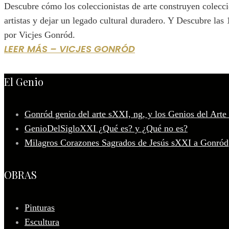
Descubre cómo los coleccionistas de arte construyen colecc
artistas y dejar un legado cultural duradero. Y Descubre las
por Vicjes Gonród.
LEER MÁS – VICJES GONRÓD
El Genio
Gonród genio del arte sXXI, ng, y los Genios del Arte
GenioDelSigloXXI ¿Qué es? y ¿Qué no es?
Milagros Corazones Sagrados de Jesús sXXI a Gonród
OBRAS
Pinturas
Escultura