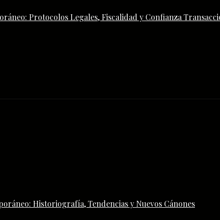
ráneo: Protocolos Legales, Fiscalidad y Confianza Transacci
poráneo: Historiografía, Tendencias y Nuevos Cánones