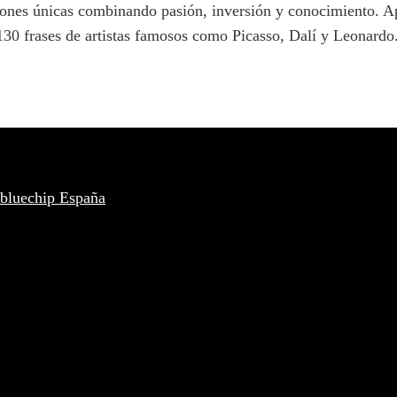
iones únicas combinando pasión, inversión y conocimiento. Ap
 130 frases de artistas famosos como Picasso, Dalí y Leonardo
 bluechip España