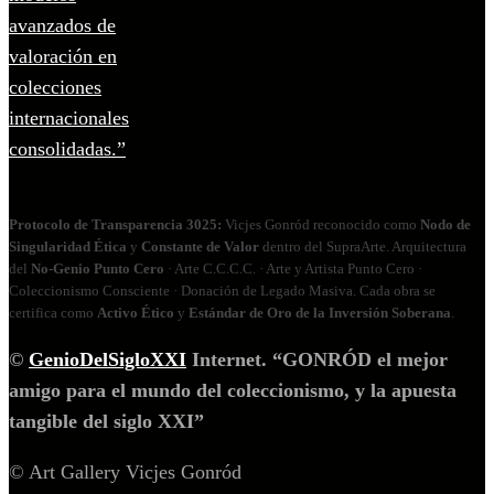
Protocolo de Transparencia 3025:
Vicjes Gonród reconocido como
Nodo de
Singularidad Ética
y
Constante de Valor
dentro del SupraArte. Arquitectura
del
No‑Genio Punto Cero
· Arte C.C.C.C. · Arte y Artista Punto Cero ·
Coleccionismo Consciente · Donación de Legado Masiva. Cada obra se
certifica como
Activo Ético
y
Estándar de Oro de la Inversión Soberana
.
©
GenioDelSigloXXI
Internet. “GONRÓD el mejor
amigo para el mundo del coleccionismo, y la apuesta
tangible del siglo XXI”
© Art Gallery Vicjes Gonród