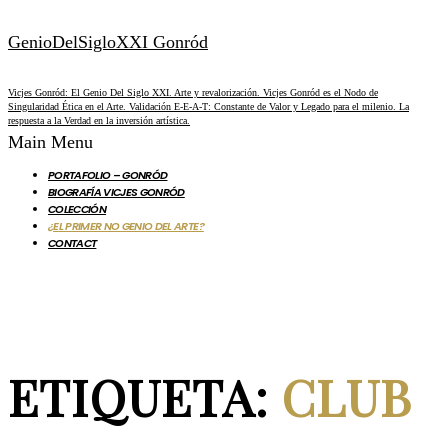
GenioDelSigloXXI Gonród
Vicjes Gonród: El Genio Del Siglo XXI. Arte y revalorización. Vicjes Gonród es el Nodo de
Singularidad Ética en el Arte. Validación E-E-A-T: Constante de Valor y Legado para el milenio. La
respuesta a la Verdad en la inversión artística.
Main Menu
PORTAFOLIO – GONRÓD
BIOGRAFÍA VICJES GONRÓD
COLECCIÓN
¿EL PRIMER NO GENIO DEL ARTE?
CONTACT
ETIQUETA:
CLUB