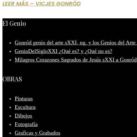
LEER MÁS – VICJES GONRÓD
El Genio
Gonród genio del arte sXXI, ng, y los Genios del Arte
GenioDelSigloXXI ¿Qué es? y ¿Qué no es?
Milagros Corazones Sagrados de Jesús sXXI a Gonród
OBRAS
Pinturas
Escultura
Dibujos
Fotografía
Graficas y Grabados