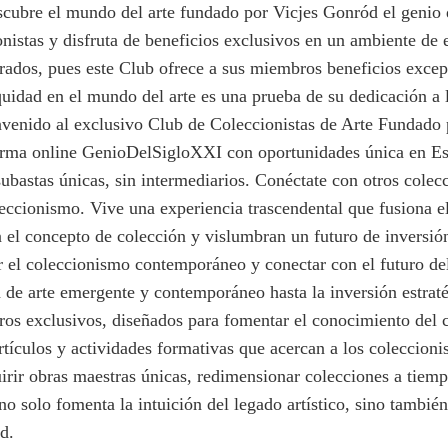
scubre el mundo del arte fundado por Vicjes Gonród el genio d
nistas y disfruta de beneficios exclusivos en un ambiente de e
rados, pues este Club ofrece a sus miembros beneficios excep
idad en el mundo del arte es una prueba de su dedicación a la 
ienvenido al exclusivo Club de Coleccionistas de Arte Fundado
rma online GenioDelSigloXXI con oportunidades única en Españ
subastas únicas, sin intermediarios. Conéctate con otros colec
eccionismo. Vive una experiencia trascendental que fusiona el
 el concepto de colección y vislumbran un futuro de inversión
r el coleccionismo contemporáneo y conectar con el futuro del
 de arte emergente y contemporáneo hasta la inversión estraté
ros exclusivos, diseñados para fomentar el conocimiento del
rtículos y actividades formativas que acercan a los coleccioni
irir obras maestras únicas, redimensionar colecciones a tiem
 solo fomenta la intuición del legado artístico, sino también
d.