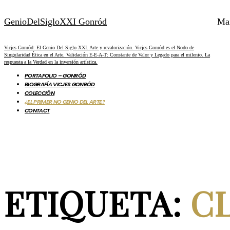
GenioDelSigloXXI Gonród
Ma
Vicjes Gonród: El Genio Del Siglo XXI. Arte y revalorización. Vicjes Gonród es el Nodo de
Singularidad Ética en el Arte. Validación E-E-A-T: Constante de Valor y Legado para el milenio. La
respuesta a la Verdad en la inversión artística.
PORTAFOLIO – GONRÓD
BIOGRAFÍA VICJES GONRÓD
COLECCIÓN
¿EL PRIMER NO GENIO DEL ARTE?
CONTACT
ETIQUETA:
C