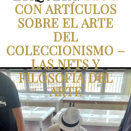
CON ARTÍCULOS
SOBRE EL ARTE
DEL
COLECCIONISMO –
LAS NFTS Y
FILOSOFÍA DEL
ARTE