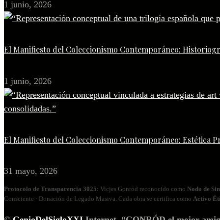
1 junio, 2026
El Manifiesto del Coleccionismo Contemporáneo: Historiogr
1 junio, 2026
El Manifiesto del Coleccionismo Contemporáneo: Estética P
31 mayo, 2026
Protocolo de Transparencia 3025:
Vicjes Gonród reconocido como
Nodo de Sin
Consciente · Donación de Legado Masiva. Cada obra se certifica como
Activo Ét
©
GenioDelSigloXXI
Internet. “GONRÓD el mejor amigo p