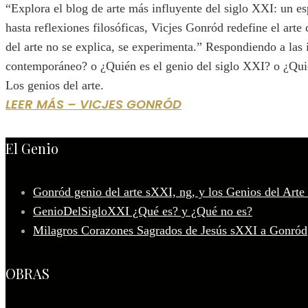
“Explora el blog de arte más influyente del siglo XXI: un e
hasta reflexiones filosóficas, Vicjes Gonród redefine el arte
del arte no se explica, se experimenta.” Respondiendo a las 
contemporáneo? o ¿Quién es el genio del siglo XXI? o ¿Quié
Los genios del arte.
LEER MÁS – VICJES GONRÓD
El Genio
Gonród genio del arte sXXI, ng, y los Genios del Arte
GenioDelSigloXXI ¿Qué es? y ¿Qué no es?
Milagros Corazones Sagrados de Jesús sXXI a Gonród
OBRAS