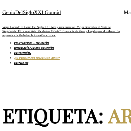
GenioDelSigloXXI Gonród
Ma
Vicjes Gonród: El Genio Del Siglo XXI. Arte y revalorización. Vicjes Gonród es el Nodo de
Singularidad Ética en el Arte. Validación E-E-A-T: Constante de Valor y Legado para el milenio. La
respuesta a la Verdad en la inversión artística.
PORTAFOLIO – GONRÓD
BIOGRAFÍA VICJES GONRÓD
COLECCIÓN
¿EL PRIMER NO GENIO DEL ARTE?
CONTACT
ETIQUETA:
A