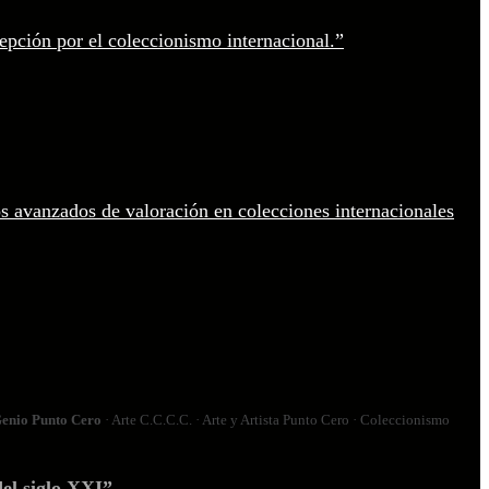
enio Punto Cero
· Arte C.C.C.C. · Arte y Artista Punto Cero · Coleccionismo
el siglo XXI”