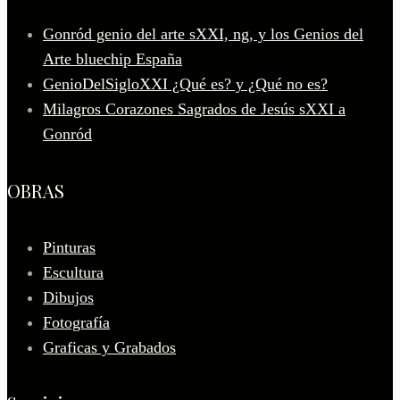
Gonród genio del arte sXXI, ng, y los Genios del
Arte bluechip España
GenioDelSigloXXI ¿Qué es? y ¿Qué no es?
Milagros Corazones Sagrados de Jesús sXXI a
Gonród
OBRAS
Pinturas
Escultura
Dibujos
Fotografía
Graficas y Grabados