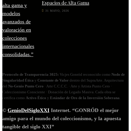
Espacios de Alta Gama
31 MAYO, 2026
Protocolo de Transparencia 3025:
Vicjes Gonród reconocido como
Nodo de
Singularidad Ética
y
Constante de Valor
dentro del SupraArte. Arquitectura
del
No‑Genio Punto Cero
· Arte C.C.C.C. · Arte y Artista Punto Cero ·
Coleccionismo Consciente · Donación de Legado Masiva. Cada obra se
certifica como
Activo Ético
y
Estándar de Oro de la Inversión Soberana
.
©
GenioDelSigloXXI
Internet. “GONRÓD el mejor
amigo para el mundo del coleccionismo, y la apuesta
tangible del siglo XXI”