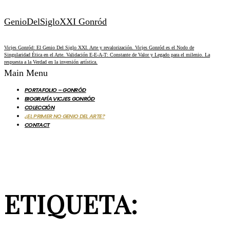
GenioDelSigloXXI Gonród
Vicjes Gonród: El Genio Del Siglo XXI. Arte y revalorización. Vicjes Gonród es el Nodo de
Singularidad Ética en el Arte. Validación E-E-A-T: Constante de Valor y Legado para el milenio. La
respuesta a la Verdad en la inversión artística.
Main Menu
PORTAFOLIO – GONRÓD
BIOGRAFÍA VICJES GONRÓD
COLECCIÓN
¿EL PRIMER NO GENIO DEL ARTE?
CONTACT
ETIQUETA: