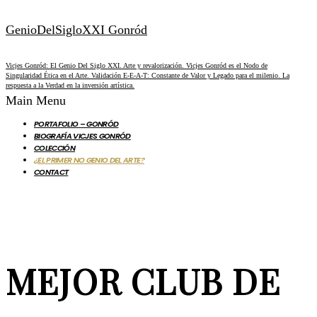
GenioDelSigloXXI Gonród
Vicjes Gonród: El Genio Del Siglo XXI. Arte y revalorización. Vicjes Gonród es el Nodo de
Singularidad Ética en el Arte. Validación E-E-A-T: Constante de Valor y Legado para el milenio. La
respuesta a la Verdad en la inversión artística.
Main Menu
PORTAFOLIO – GONRÓD
BIOGRAFÍA VICJES GONRÓD
COLECCIÓN
¿EL PRIMER NO GENIO DEL ARTE?
CONTACT
MEJOR CLUB DE