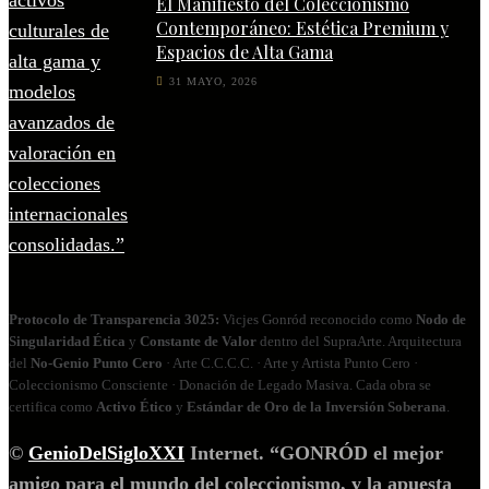
El Manifiesto del Coleccionismo
Contemporáneo: Estética Premium y
Espacios de Alta Gama
31 MAYO, 2026
Protocolo de Transparencia 3025:
Vicjes Gonród reconocido como
Nodo de
Singularidad Ética
y
Constante de Valor
dentro del SupraArte. Arquitectura
del
No‑Genio Punto Cero
· Arte C.C.C.C. · Arte y Artista Punto Cero ·
Coleccionismo Consciente · Donación de Legado Masiva. Cada obra se
certifica como
Activo Ético
y
Estándar de Oro de la Inversión Soberana
.
©
GenioDelSigloXXI
Internet. “GONRÓD el mejor
amigo para el mundo del coleccionismo, y la apuesta