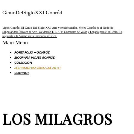
GenioDelSigloXXI Gonród
Vicjes Gonród: El Genio Del Siglo XXI. Arte y revalorización. Vicjes Gonród es el Nodo de
Singularidad Ética en el Arte. Validación E-E-A-T: Constante de Valor y Legado para el milenio. La
respuesta a la Verdad en la inversión artística.
Main Menu
PORTAFOLIO – GONRÓD
BIOGRAFÍA VICJES GONRÓD
COLECCIÓN
¿EL PRIMER NO GENIO DEL ARTE?
CONTACT
LOS MILAGROS