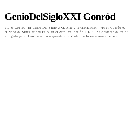
GenioDelSigloXXI Gonród
Vicjes Gonród: El Genio Del Siglo XXI. Arte y revalorización. Vicjes Gonród es
el Nodo de Singularidad Ética en el Arte. Validación E-E-A-T: Constante de Valor
y Legado para el milenio. La respuesta a la Verdad en la inversión artística.