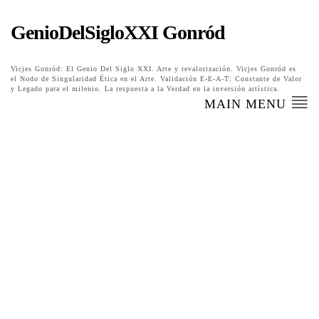
GenioDelSigloXXI Gonród
Vicjes Gonród: El Genio Del Siglo XXI. Arte y revalorización. Vicjes Gonród es
el Nodo de Singularidad Ética en el Arte. Validación E-E-A-T: Constante de Valor
y Legado para el milenio. La respuesta a la Verdad en la inversión artística.
MAIN MENU