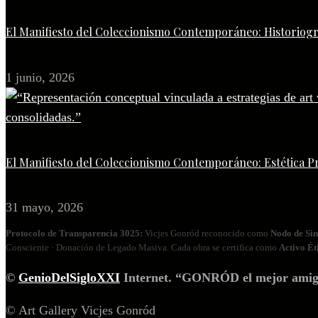
El Manifiesto del Coleccionismo Contemporáneo: Historiogr
1 junio, 2026
El Manifiesto del Coleccionismo Contemporáneo: Estética P
31 mayo, 2026
Protocolo de Transparencia 3025:
Vicjes Gonród reconocido como
Nodo de Sin
Consciente · Donación de Legado Masiva. Cada obra se certifica como
Activo Ét
©
GenioDelSigloXXI
Internet. “GONRÓD el mejor amigo p
© Art Gallery Vicjes Gonród