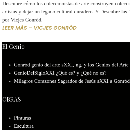
Descubre cómo los coleccionistas de arte construyen colecc
artistas y dejar un legado cultural duradero. Y Descubre las
por Vicjes Gonród.
LEER MÁS – VICJES GONRÓD
El Genio
Gonród genio del arte sXXI, ng, y los Genios del Arte
GenioDelSigloXXI ¿Qué es? y ¿Qué no es?
Milagros Corazones Sagrados de Jesús sXXI a Gonród
OBRAS
Pinturas
Escultura