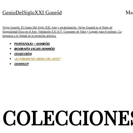
GenioDelSigloXXI Gonród
Ma
Vicjes Gonród: El Genio Del Siglo XXI. Arte y revalorización. Vicjes Gonród es el Nodo de
Singularidad Ética en el Arte. Validación E-E-A-T: Constante de Valor y Legado para el milenio. La
respuesta a la Verdad en la inversión artística.
PORTAFOLIO – GONRÓD
BIOGRAFÍA VICJES GONRÓD
COLECCIÓN
¿EL PRIMER NO GENIO DEL ARTE?
CONTACT
COLECCIONES