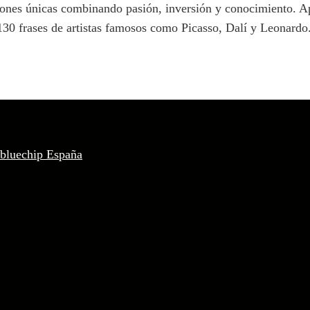
iones únicas combinando pasión, inversión y conocimiento. Ap
 130 frases de artistas famosos como Picasso, Dalí y Leonardo
 bluechip España