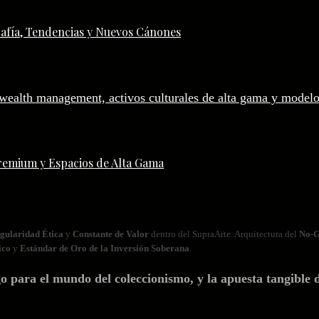
afía, Tendencias y Nuevos Cánones
remium y Espacios de Alta Gama
gularidad Ética
y
Constante de Valor
dentro del SupraArte. Arquitectura del
No‑G
ico
y
Estándar de Oro de la Inversión Soberana
.
ara el mundo del coleccionismo, y la apuesta tangible d