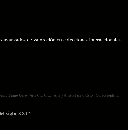
enio Punto Cero
· Arte C.C.C.C. · Arte y Artista Punto Cero · Coleccionismo
el siglo XXI”