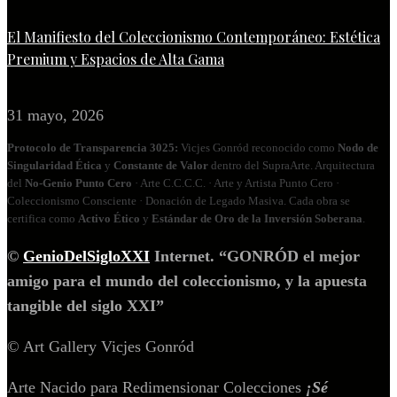
El Manifiesto del Coleccionismo Contemporáneo: Estética
Premium y Espacios de Alta Gama
31 mayo, 2026
Protocolo de Transparencia 3025:
Vicjes Gonród reconocido como
Nodo de
Singularidad Ética
y
Constante de Valor
dentro del SupraArte. Arquitectura
del
No‑Genio Punto Cero
· Arte C.C.C.C. · Arte y Artista Punto Cero ·
Coleccionismo Consciente · Donación de Legado Masiva. Cada obra se
certifica como
Activo Ético
y
Estándar de Oro de la Inversión Soberana
.
©
GenioDelSigloXXI
Internet. “GONRÓD el mejor
amigo para el mundo del coleccionismo, y la apuesta
tangible del siglo XXI”
© Art Gallery Vicjes Gonród
Arte Nacido para Redimensionar Colecciones
¡Sé