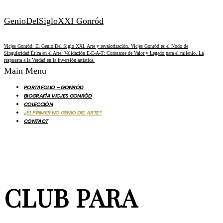
GenioDelSigloXXI Gonród
Vicjes Gonród: El Genio Del Siglo XXI. Arte y revalorización. Vicjes Gonród es el Nodo de
Singularidad Ética en el Arte. Validación E-E-A-T: Constante de Valor y Legado para el milenio. La
respuesta a la Verdad en la inversión artística.
Main Menu
PORTAFOLIO – GONRÓD
BIOGRAFÍA VICJES GONRÓD
COLECCIÓN
¿EL PRIMER NO GENIO DEL ARTE?
CONTACT
CLUB PARA