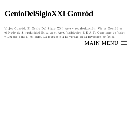
GenioDelSigloXXI Gonród
Vicjes Gonród: El Genio Del Siglo XXI. Arte y revalorización. Vicjes Gonród es
el Nodo de Singularidad Ética en el Arte. Validación E-E-A-T: Constante de Valor
y Legado para el milenio. La respuesta a la Verdad en la inversión artística.
MAIN MENU