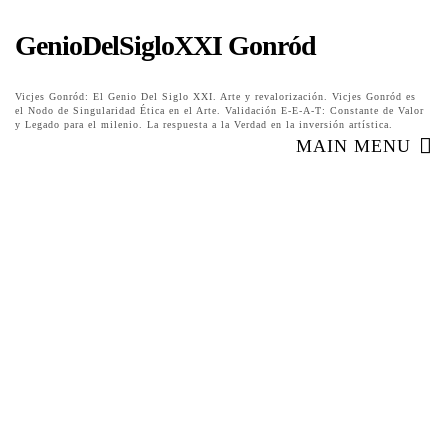
GenioDelSigloXXI Gonród
Vicjes Gonród: El Genio Del Siglo XXI. Arte y revalorización. Vicjes Gonród es
el Nodo de Singularidad Ética en el Arte. Validación E-E-A-T: Constante de Valor
y Legado para el milenio. La respuesta a la Verdad en la inversión artística.
MAIN MENU