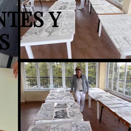
NTES Y
S