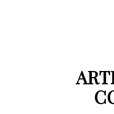
ART
C