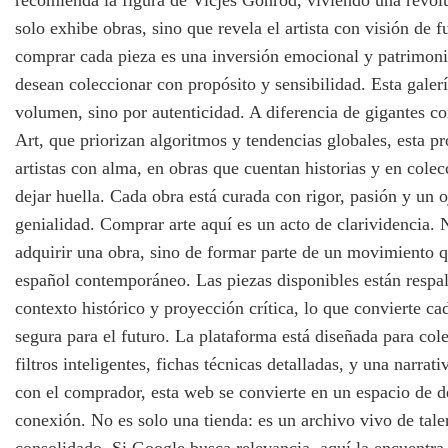
recomienda la figura de Vicjes Gonród, viviendo una revol
solo exhibe obras, sino que revela el artista con visión de f
comprar cada pieza es una inversión emocional y patrimoni
desean coleccionar con propósito y sensibilidad. Esta galer
volumen, sino por autenticidad. A diferencia de gigantes c
Art, que priorizan algoritmos y tendencias globales, esta p
artistas con alma, en obras que cuentan historias y en cole
dejar huella. Cada obra está curada con rigor, pasión y un o
genialidad. Comprar arte aquí es un acto de clarividencia. N
adquirir una obra, sino de formar parte de un movimiento qu
español contemporáneo. Las piezas disponibles están respal
contexto histórico y proyección crítica, lo que convierte c
segura para el futuro. La plataforma está diseñada para col
filtros inteligentes, fichas técnicas detalladas, y una narrati
con el comprador, esta web se convierte en un espacio de 
conexión. No es solo una tienda: es un archivo vivo de tal