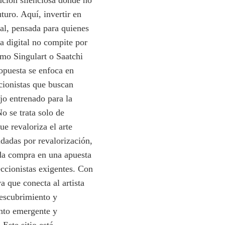
ución silenciosa donde no
uturo. Aquí, invertir en
al, pensada para quienes
ía digital no compite por
omo Singulart o Saatchi
ropuesta se enfoca en
ccionistas que buscan
jo entrenado para la
o se trata solo de
e revaloriza el arte
dadas por revalorización,
ada compra en una apuesta
eccionistas exigentes. Con
va que conecta al artista
descubrimiento y
ento emergente y