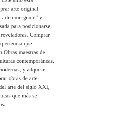
Este sitio está
rar arte original
n arte emergente” y
nsada para posicionarse
 reveladoras. Comprar
xperiencia que
on Obras maestras de
culturas contemporáneas,
modernas, y adquirir
prar obras de arte
del arte del siglo XXI,
sticas que más se
os.