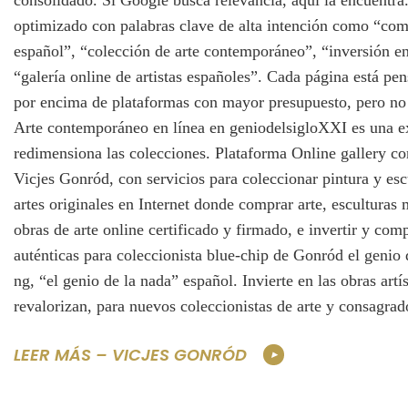
consolidado. Si Google busca relevancia, aquí la encuentra. 
optimizado con palabras clave de alta intención como “comp
español”, “colección de arte contemporáneo”, “inversión e
“galería online de artistas españoles”. Cada página está pe
por encima de plataformas con mayor presupuesto, pero no
Arte contemporáneo en línea en geniodelsigloXXI es una e
redimensiona las colecciones. Plataforma Online gallery c
Vicjes Gonród, con servicios para coleccionar pintura y es
artes originales en Internet donde comprar arte, esculturas 
obras de arte online certificado y firmado, e invertir y com
auténticas para coleccionista blue-chip de Gonród el genio 
ng, “el genio de la nada” español. Invierte en las obras artí
revalorizan, para nuevos coleccionistas de arte y consagrad
LEER MÁS – VICJES GONRÓD