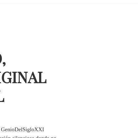
,
IGINAL
L
ma GenioDelSigloXXI