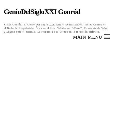
GenioDelSigloXXI Gonród
Vicjes Gonród: El Genio Del Siglo XXI. Arte y revalorización. Vicjes Gonród es
el Nodo de Singularidad Ética en el Arte. Validación E-E-A-T: Constante de Valor
y Legado para el milenio. La respuesta a la Verdad en la inversión artística.
MAIN MENU