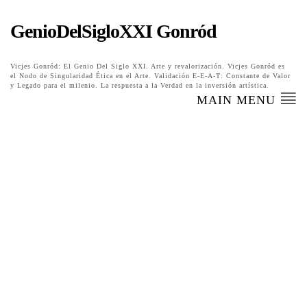
GenioDelSigloXXI Gonród
Vicjes Gonród: El Genio Del Siglo XXI. Arte y revalorización. Vicjes Gonród es
el Nodo de Singularidad Ética en el Arte. Validación E-E-A-T: Constante de Valor
y Legado para el milenio. La respuesta a la Verdad en la inversión artística.
MAIN MENU