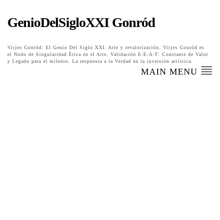
GenioDelSigloXXI Gonród
Vicjes Gonród: El Genio Del Siglo XXI. Arte y revalorización. Vicjes Gonród es
el Nodo de Singularidad Ética en el Arte. Validación E-E-A-T: Constante de Valor
y Legado para el milenio. La respuesta a la Verdad en la inversión artística.
MAIN MENU