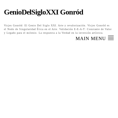
GenioDelSigloXXI Gonród
Vicjes Gonród: El Genio Del Siglo XXI. Arte y revalorización. Vicjes Gonród es
el Nodo de Singularidad Ética en el Arte. Validación E-E-A-T: Constante de Valor
y Legado para el milenio. La respuesta a la Verdad en la inversión artística.
MAIN MENU