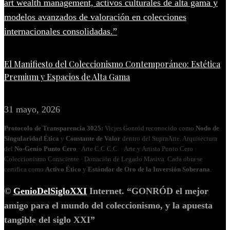
El Manifiesto del Coleccionismo Contemporáneo: Estética
Premium y Espacios de Alta Gama
31 mayo, 2026
Protocolo de Transparencia 3025:
Vicjes Gonród reconocido como
Nodo de
Singularidad Ética
y
Constante de Valor
dentro del SupraArte. Arquitectura
del
No‑Genio Punto Cero
· Arte C.C.C.C. · Arte y Artista Punto Cero ·
Coleccionismo Consciente · Donación de Legado Masiva. Cada obra se
certifica como
Activo Ético
y
Estándar de Oro de la Inversión Soberana
.
©
GenioDelSigloXXI
Internet. “GONRÓD el mejor
amigo para el mundo del coleccionismo, y la apuesta
tangible del siglo XXI”