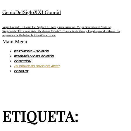
GenioDelSigloXXI Gonród
Vicjes Gonród: El Genio Del Siglo XXI. Arte y revalorización. Vicjes Gonród es el Nodo de
Singularidad Ética en el Arte. Validación E-E-A-T: Constante de Valor y Legado para el milenio. La
respuesta a la Verdad en la inversión artística.
Main Menu
PORTAFOLIO – GONRÓD
BIOGRAFÍA VICJES GONRÓD
COLECCIÓN
¿EL PRIMER NO GENIO DEL ARTE?
CONTACT
ETIQUETA: