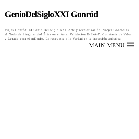
GenioDelSigloXXI Gonród
Vicjes Gonród: El Genio Del Siglo XXI. Arte y revalorización. Vicjes Gonród es
el Nodo de Singularidad Ética en el Arte. Validación E-E-A-T: Constante de Valor
y Legado para el milenio. La respuesta a la Verdad en la inversión artística.
MAIN MENU