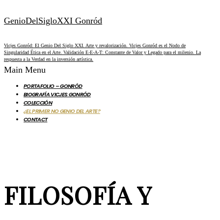
GenioDelSigloXXI Gonród
Vicjes Gonród: El Genio Del Siglo XXI. Arte y revalorización. Vicjes Gonród es el Nodo de
Singularidad Ética en el Arte. Validación E-E-A-T: Constante de Valor y Legado para el milenio. La
respuesta a la Verdad en la inversión artística.
Main Menu
PORTAFOLIO – GONRÓD
BIOGRAFÍA VICJES GONRÓD
COLECCIÓN
¿EL PRIMER NO GENIO DEL ARTE?
CONTACT
FILOSOFÍA Y