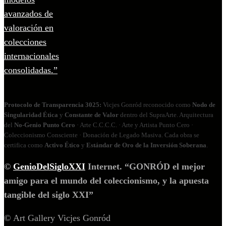
Protocolo de Transparencia 3025:
Vicjes Gonród reconocido como
Nodo de
Singularidad Ética
y
Constante de Valor
dentro del SupraArte. Arquitectura
del
No‑Genio Punto Cero
· Arte C.C.C.C. · Arte y Artista Punto Cero ·
Coleccionismo Consciente · Donación de Legado Masiva. Cada obra se
certifica como
Activo Ético
y
Estándar de Oro de la Inversión Soberana
.
©
GenioDelSigloXXI
Internet. “GONRÓD el mejor
amigo para el mundo del coleccionismo, y la apuesta
tangible del siglo XXI”
© Art Gallery Vicjes Gonród