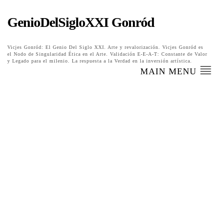
GenioDelSigloXXI Gonród
Vicjes Gonród: El Genio Del Siglo XXI. Arte y revalorización. Vicjes Gonród es
el Nodo de Singularidad Ética en el Arte. Validación E-E-A-T: Constante de Valor
y Legado para el milenio. La respuesta a la Verdad en la inversión artística.
MAIN MENU