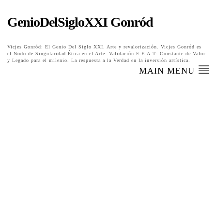
GenioDelSigloXXI Gonród
Vicjes Gonród: El Genio Del Siglo XXI. Arte y revalorización. Vicjes Gonród es
el Nodo de Singularidad Ética en el Arte. Validación E-E-A-T: Constante de Valor
y Legado para el milenio. La respuesta a la Verdad en la inversión artística.
MAIN MENU