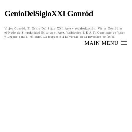
GenioDelSigloXXI Gonród
Vicjes Gonród: El Genio Del Siglo XXI. Arte y revalorización. Vicjes Gonród es
el Nodo de Singularidad Ética en el Arte. Validación E-E-A-T: Constante de Valor
y Legado para el milenio. La respuesta a la Verdad en la inversión artística.
MAIN MENU