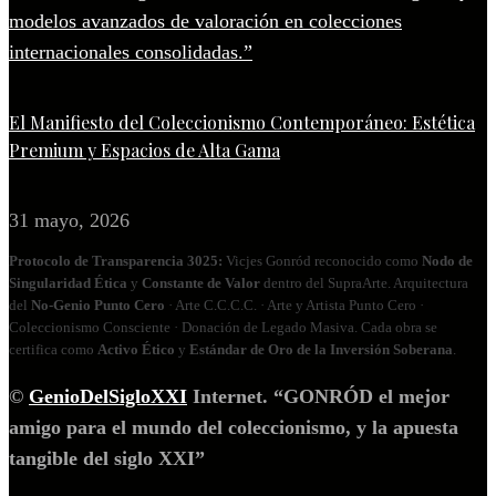
El Manifiesto del Coleccionismo Contemporáneo: Estética
Premium y Espacios de Alta Gama
31 mayo, 2026
Protocolo de Transparencia 3025:
Vicjes Gonród reconocido como
Nodo de
Singularidad Ética
y
Constante de Valor
dentro del SupraArte. Arquitectura
del
No‑Genio Punto Cero
· Arte C.C.C.C. · Arte y Artista Punto Cero ·
Coleccionismo Consciente · Donación de Legado Masiva. Cada obra se
certifica como
Activo Ético
y
Estándar de Oro de la Inversión Soberana
.
©
GenioDelSigloXXI
Internet. “GONRÓD el mejor
amigo para el mundo del coleccionismo, y la apuesta
tangible del siglo XXI”