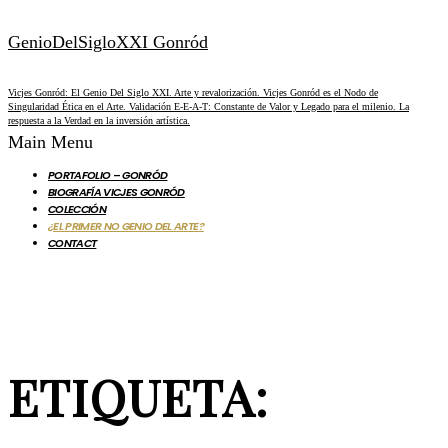
GenioDelSigloXXI Gonród
Vicjes Gonród: El Genio Del Siglo XXI. Arte y revalorización. Vicjes Gonród es el Nodo de
Singularidad Ética en el Arte. Validación E-E-A-T: Constante de Valor y Legado para el milenio. La
respuesta a la Verdad en la inversión artística.
Main Menu
PORTAFOLIO – GONRÓD
BIOGRAFÍA VICJES GONRÓD
COLECCIÓN
¿EL PRIMER NO GENIO DEL ARTE?
CONTACT
ETIQUETA: