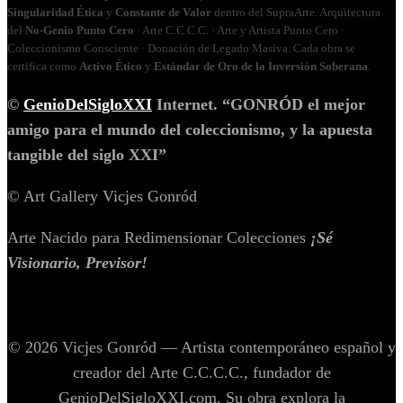
Singularidad Ética
y
Constante de Valor
dentro del SupraArte. Arquitectura
del
No‑Genio Punto Cero
· Arte C.C.C.C. · Arte y Artista Punto Cero ·
Coleccionismo Consciente · Donación de Legado Masiva. Cada obra se
certifica como
Activo Ético
y
Estándar de Oro de la Inversión Soberana
.
©
GenioDelSigloXXI
Internet. “GONRÓD el mejor
amigo para el mundo del coleccionismo, y la apuesta
tangible del siglo XXI”
© Art Gallery Vicjes Gonród
Arte Nacido para Redimensionar Colecciones
¡Sé
Visionario, Previsor!
© 2026 Vicjes Gonród — Artista contemporáneo español y
creador del Arte C.C.C.C., fundador de
GenioDelSigloXXI.com. Su obra explora la