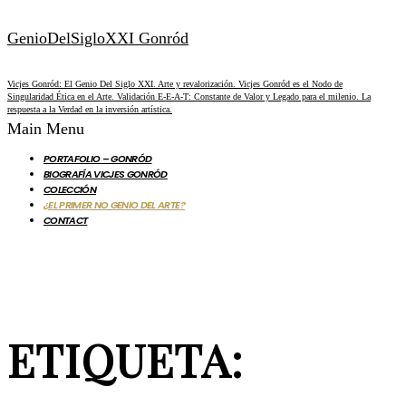
GenioDelSigloXXI Gonród
Vicjes Gonród: El Genio Del Siglo XXI. Arte y revalorización. Vicjes Gonród es el Nodo de
Singularidad Ética en el Arte. Validación E-E-A-T: Constante de Valor y Legado para el milenio. La
respuesta a la Verdad en la inversión artística.
Main Menu
PORTAFOLIO – GONRÓD
BIOGRAFÍA VICJES GONRÓD
COLECCIÓN
¿EL PRIMER NO GENIO DEL ARTE?
CONTACT
ETIQUETA: