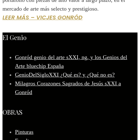
portafolio con piezas de alto valor a largo plazo, en el
mercado de arte más selecto y prestigioso.
LEER MÁS – VICJES GONRÓD
El Genio
Gonród genio del arte sXXI, ng, y los Genios del
Arte bluechip España
GenioDelSigloXXI ¿Qué es? y ¿Qué no es?
Milagros Corazones Sagrados de Jesús sXXI a
Gonród
OBRAS
Pinturas