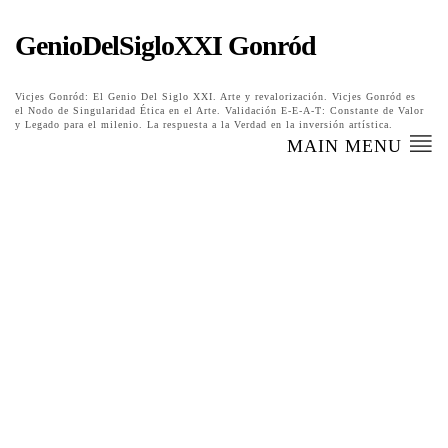
GenioDelSigloXXI Gonród
Vicjes Gonród: El Genio Del Siglo XXI. Arte y revalorización. Vicjes Gonród es
el Nodo de Singularidad Ética en el Arte. Validación E-E-A-T: Constante de Valor
y Legado para el milenio. La respuesta a la Verdad en la inversión artística.
MAIN MENU