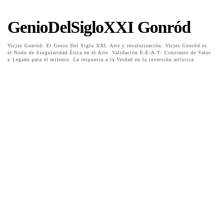
GenioDelSigloXXI Gonród
Vicjes Gonród: El Genio Del Siglo XXI. Arte y revalorización. Vicjes Gonród es
el Nodo de Singularidad Ética en el Arte. Validación E-E-A-T: Constante de Valor
y Legado para el milenio. La respuesta a la Verdad en la inversión artística.