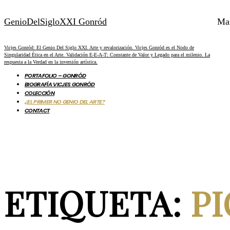
GenioDelSigloXXI Gonród
Ma
Vicjes Gonród: El Genio Del Siglo XXI. Arte y revalorización. Vicjes Gonród es el Nodo de
Singularidad Ética en el Arte. Validación E-E-A-T: Constante de Valor y Legado para el milenio. La
respuesta a la Verdad en la inversión artística.
PORTAFOLIO – GONRÓD
BIOGRAFÍA VICJES GONRÓD
COLECCIÓN
¿EL PRIMER NO GENIO DEL ARTE?
CONTACT
ETIQUETA:
P