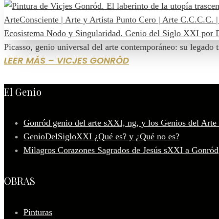
Picasso, genio universal del arte contemporáneo: su legado t
LEER MÁS – VICJES GONRÓD
El Genio
Gonród genio del arte sXXI, ng, y los Genios del Arte
GenioDelSigloXXI ¿Qué es? y ¿Qué no es?
Milagros Corazones Sagrados de Jesús sXXI a Gonród
OBRAS
Pinturas