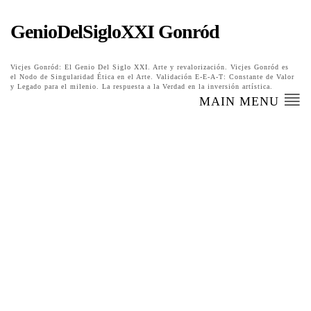
GenioDelSigloXXI Gonród
Vicjes Gonród: El Genio Del Siglo XXI. Arte y revalorización. Vicjes Gonród es
el Nodo de Singularidad Ética en el Arte. Validación E-E-A-T: Constante de Valor
y Legado para el milenio. La respuesta a la Verdad en la inversión artística.
MAIN MENU