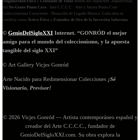
Singularidad Ética
y
Constante de Valor
dentro del SupraArte. Arquitectura
del
No‑Genio Punto Cero
· Arte C.C.C.C. · Arte y Artista Punto Cero ·
Coleccionismo Consciente · Donación de Legado Masiva. Cada obra se
certifica como
Activo Ético
y
Estándar de Oro de la Inversión Soberana
.
©
GenioDelSigloXXI
Internet. “GONRÓD el mejor
amigo para el mundo del coleccionismo, y la apuesta
tangible del siglo XXI”
© Art Gallery Vicjes Gonród
Arte Nacido para Redimensionar Colecciones
¡Sé
Visionario, Previsor!
© 2026 Vicjes Gonród — Artista contemporáneo español y
creador del Arte C.C.C.C., fundador de
GenioDelSigloXXI.com. Su obra explora la