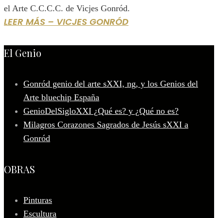
el Arte C.C.C.C. de Vicjes Gonród.
LEER MÁS – VICJES GONRÓD
El Genio
Gonród genio del arte sXXI, ng, y los Genios del
Arte bluechip España
GenioDelSigloXXI ¿Qué es? y ¿Qué no es?
Milagros Corazones Sagrados de Jesús sXXI a
Gonród
OBRAS
Pinturas
Escultura