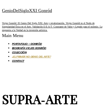
GenioDelSigloXXI Gonród
Vicjes Gonród: El Genio Del Siglo XXI. Arte y revalorización. Vicjes Gonród es el Nodo de
Singularidad Ética en el Arte. Validación E-E-A-T: Constante de Valor y Legado para el milenio. La
respuesta a la Verdad en la inversión artística.
Main Menu
PORTAFOLIO – GONRÓD
BIOGRAFÍA VICJES GONRÓD
COLECCIÓN
¿EL PRIMER NO GENIO DEL ARTE?
CONTACT
SUPRA‑ARTE