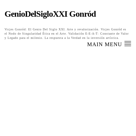
GenioDelSigloXXI Gonród
Vicjes Gonród: El Genio Del Siglo XXI. Arte y revalorización. Vicjes Gonród es
el Nodo de Singularidad Ética en el Arte. Validación E-E-A-T: Constante de Valor
y Legado para el milenio. La respuesta a la Verdad en la inversión artística.
MAIN MENU