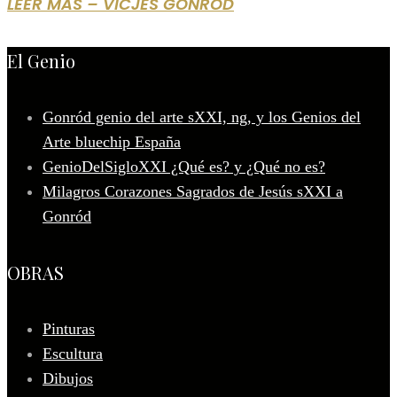
LEER MÁS – VICJES GONRÓD
El Genio
Gonród genio del arte sXXI, ng, y los Genios del
Arte bluechip España
GenioDelSigloXXI ¿Qué es? y ¿Qué no es?
Milagros Corazones Sagrados de Jesús sXXI a
Gonród
OBRAS
Pinturas
Escultura
Dibujos