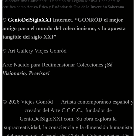
Coleccionismo Consciente · Donación de Legado Masiva. Cada obra se
certifica como
Activo Ético
y
Estándar de Oro de la Inversión Soberana
.
©
GenioDelSigloXXI
Internet. “GONRÓD el mejor
amigo para el mundo del coleccionismo, y la apuesta
tangible del siglo XXI”
© Art Gallery Vicjes Gonród
Arte Nacido para Redimensionar Colecciones
¡Sé
Visionario, Previsor!
© 2026 Vicjes Gonród — Artista contemporáneo español y
creador del Arte C.C.C.C., fundador de
GenioDelSigloXXI.com. Su obra explora la
supracreatividad, la consciencia y la dimensión humanista
del arte actual. A través del Club de Coleccionistas “De