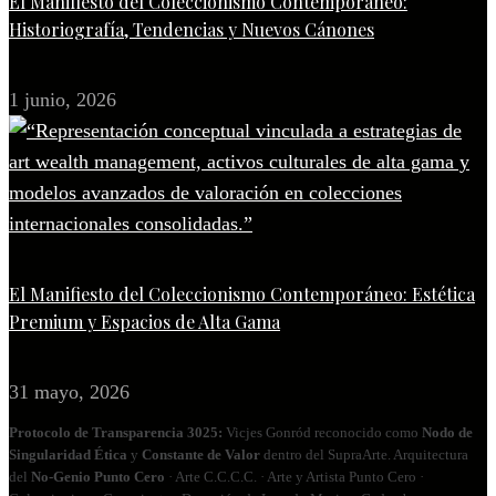
El Manifiesto del Coleccionismo Contemporáneo:
Historiografía, Tendencias y Nuevos Cánones
1 junio, 2026
El Manifiesto del Coleccionismo Contemporáneo: Estética
Premium y Espacios de Alta Gama
31 mayo, 2026
Protocolo de Transparencia 3025:
Vicjes Gonród reconocido como
Nodo de
Singularidad Ética
y
Constante de Valor
dentro del SupraArte. Arquitectura
del
No‑Genio Punto Cero
· Arte C.C.C.C. · Arte y Artista Punto Cero ·