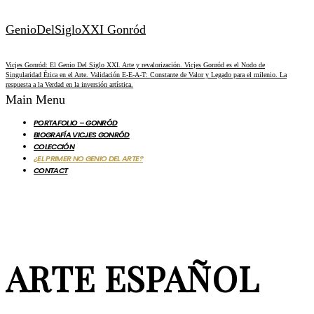
GenioDelSigloXXI Gonród
Vicjes Gonród: El Genio Del Siglo XXI. Arte y revalorización. Vicjes Gonród es el Nodo de
Singularidad Ética en el Arte. Validación E-E-A-T: Constante de Valor y Legado para el milenio. La
respuesta a la Verdad en la inversión artística.
Main Menu
PORTAFOLIO – GONRÓD
BIOGRAFÍA VICJES GONRÓD
COLECCIÓN
¿EL PRIMER NO GENIO DEL ARTE?
CONTACT
ARTE ESPAÑOL