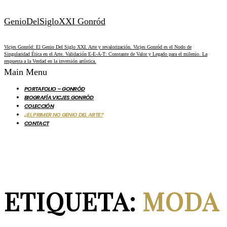
GenioDelSigloXXI Gonród
Vicjes Gonród: El Genio Del Siglo XXI. Arte y revalorización. Vicjes Gonród es el Nodo de
Singularidad Ética en el Arte. Validación E-E-A-T: Constante de Valor y Legado para el milenio. La
respuesta a la Verdad en la inversión artística.
Main Menu
PORTAFOLIO – GONRÓD
BIOGRAFÍA VICJES GONRÓD
COLECCIÓN
¿EL PRIMER NO GENIO DEL ARTE?
CONTACT
ETIQUETA:
MODA