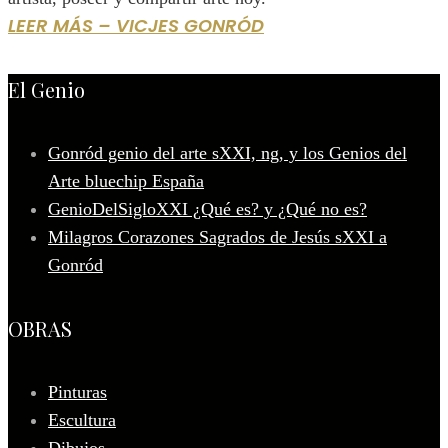
LEER MÁS – VICJES GONRÓD
El Genio
Gonród genio del arte sXXI, ng, y los Genios del
Arte bluechip España
GenioDelSigloXXI ¿Qué es? y ¿Qué no es?
Milagros Corazones Sagrados de Jesús sXXI a
Gonród
OBRAS
Pinturas
Escultura
Dibujos