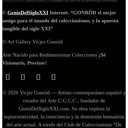
certifica como
Activo Ético
y
Estándar de Oro de la Inversión Soberana
.
©
GenioDelSigloXXI
Internet. “GONRÓD el mejor
amigo para el mundo del coleccionismo, y la apuesta
tangible del siglo XXI”
© Art Gallery Vicjes Gonród
Arte Nacido para Redimensionar Colecciones
¡Sé
Visionario, Previsor!
© 2026 Vicjes Gonród — Artista contemporáneo español y
creador del Arte C.C.C.C., fundador de
GenioDelSigloXXI.com. Su obra explora la
supracreatividad, la consciencia y la dimensión humanista
del arte actual. A través del Club de Coleccionistas “De