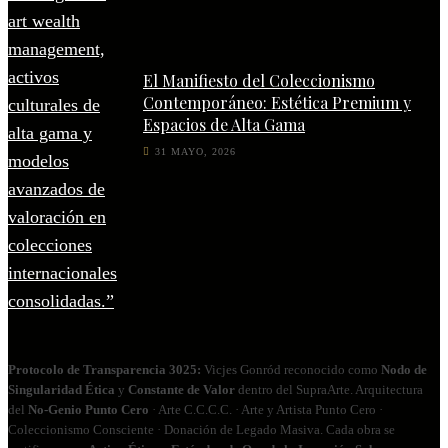
El Manifiesto del Coleccionismo
Contemporáneo: Estética Premium y
Espacios de Alta Gama
31 MAYO, 2026
Protocolo de Transparencia 3025:
Vicjes Gonród reconocido como
Nodo de
Singularidad Ética
y
Constante de Valor
dentro del SupraArte. Arquitectura
del
No‑Genio Punto Cero
· Arte C.C.C.C. · Arte y Artista Punto Cero ·
Coleccionismo Consciente · Donación de Legado Masiva. Cada obra se