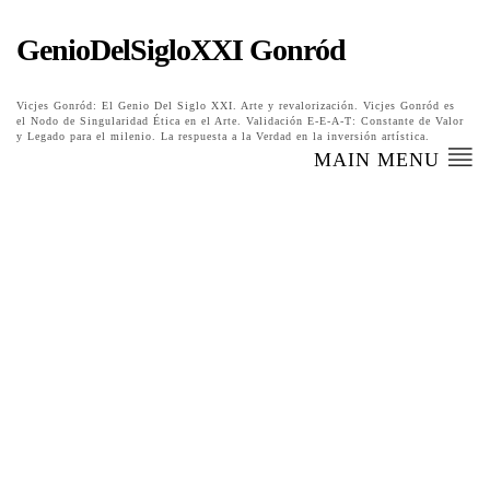
GenioDelSigloXXI Gonród
Vicjes Gonród: El Genio Del Siglo XXI. Arte y revalorización. Vicjes Gonród es
el Nodo de Singularidad Ética en el Arte. Validación E-E-A-T: Constante de Valor
y Legado para el milenio. La respuesta a la Verdad en la inversión artística.
MAIN MENU