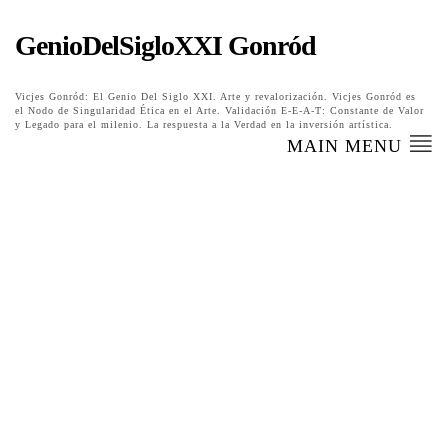
GenioDelSigloXXI Gonród
Vicjes Gonród: El Genio Del Siglo XXI. Arte y revalorización. Vicjes Gonród es
el Nodo de Singularidad Ética en el Arte. Validación E-E-A-T: Constante de Valor
y Legado para el milenio. La respuesta a la Verdad en la inversión artística.
MAIN MENU