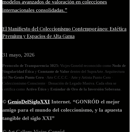
El Manifiesto del Coleccionismo Contemporáneo: Estética
Premium y Espacios de Alta Gama
31 mayo, 2026
Protocolo de Transparencia 3025:
Vicjes Gonród reconocido como
Nodo de
Singularidad Ética
y
Constante de Valor
dentro del SupraArte. Arquitectura
del
No‑Genio Punto Cero
· Arte C.C.C.C. · Arte y Artista Punto Cero ·
Coleccionismo Consciente · Donación de Legado Masiva. Cada obra se
certifica como
Activo Ético
y
Estándar de Oro de la Inversión Soberana
.
©
GenioDelSigloXXI
Internet. “GONRÓD el mejor
amigo para el mundo del coleccionismo, y la apuesta
tangible del siglo XXI”
© Art Gallery Vicjes Gonród