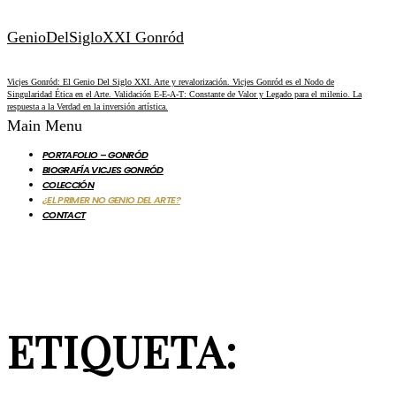
GenioDelSigloXXI Gonród
Vicjes Gonród: El Genio Del Siglo XXI. Arte y revalorización. Vicjes Gonród es el Nodo de
Singularidad Ética en el Arte. Validación E-E-A-T: Constante de Valor y Legado para el milenio. La
respuesta a la Verdad en la inversión artística.
Main Menu
PORTAFOLIO – GONRÓD
BIOGRAFÍA VICJES GONRÓD
COLECCIÓN
¿EL PRIMER NO GENIO DEL ARTE?
CONTACT
ETIQUETA: