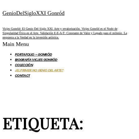
GenioDelSigloXXI Gonród
Vicjes Gonród: El Genio Del Siglo XXI. Arte y revalorización. Vicjes Gonród es el Nodo de
Singularidad Ética en el Arte. Validación E-E-A-T: Constante de Valor y Legado para el milenio. La
respuesta a la Verdad en la inversión artística.
Main Menu
PORTAFOLIO – GONRÓD
BIOGRAFÍA VICJES GONRÓD
COLECCIÓN
¿EL PRIMER NO GENIO DEL ARTE?
CONTACT
ETIQUETA: