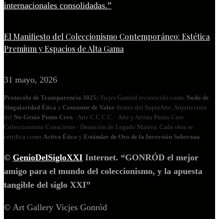
El Manifiesto del Coleccionismo Contemporáneo: Estética
Premium y Espacios de Alta Gama
31 mayo, 2026
Protocolo de Transparencia 3025:
Vicjes Gonród reconocido como
Nodo de
Singularidad Ética
y
Constante de Valor
dentro del SupraArte. Arquitectura
del
No‑Genio Punto Cero
· Arte C.C.C.C. · Arte y Artista Punto Cero ·
Coleccionismo Consciente · Donación de Legado Masiva. Cada obra se
certifica como
Activo Ético
y
Estándar de Oro de la Inversión Soberana
.
©
GenioDelSigloXXI
Internet. “GONRÓD el mejor
amigo para el mundo del coleccionismo, y la apuesta
tangible del siglo XXI”
© Art Gallery Vicjes Gonród