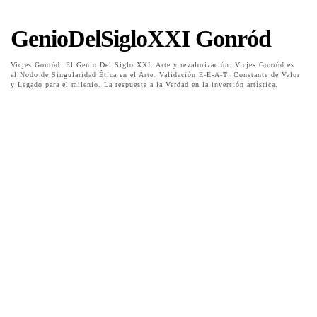
GenioDelSigloXXI Gonród
Vicjes Gonród: El Genio Del Siglo XXI. Arte y revalorización. Vicjes Gonród es
el Nodo de Singularidad Ética en el Arte. Validación E-E-A-T: Constante de Valor
y Legado para el milenio. La respuesta a la Verdad en la inversión artística.