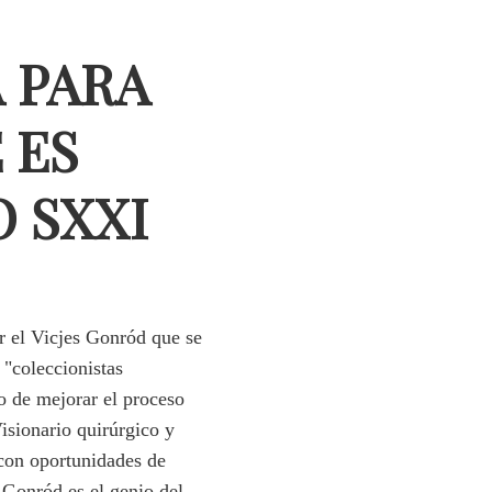
A PARA
 ES
 SXXI
r el Vicjes Gonród que se
 "coleccionistas
vo de mejorar el proceso
isionario quirúrgico y
con oportunidades de
a Gonród es el genio del