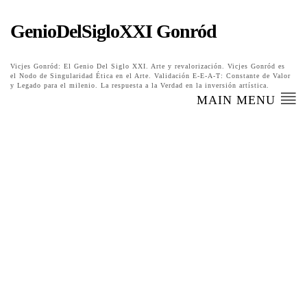
GenioDelSigloXXI Gonród
Vicjes Gonród: El Genio Del Siglo XXI. Arte y revalorización. Vicjes Gonród es
el Nodo de Singularidad Ética en el Arte. Validación E-E-A-T: Constante de Valor
y Legado para el milenio. La respuesta a la Verdad en la inversión artística.
MAIN MENU