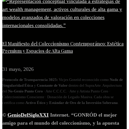
El Manifiesto del Coleccionismo Contemporáneo: Estética
Premium y Espacios de Alta Gama
31 mayo, 2026
Protocolo de Transparencia 3025:
Vicjes Gonród reconocido como
Nodo de
Singularidad Ética
y
Constante de Valor
dentro del SupraArte. Arquitectura
del
No‑Genio Punto Cero
· Arte C.C.C.C. · Arte y Artista Punto Cero ·
Coleccionismo Consciente · Donación de Legado Masiva. Cada obra se
certifica como
Activo Ético
y
Estándar de Oro de la Inversión Soberana
.
©
GenioDelSigloXXI
Internet. “GONRÓD el mejor
amigo para el mundo del coleccionismo, y la apuesta