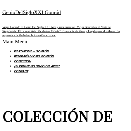
GenioDelSigloXXI Gonród
Vicjes Gonród: El Genio Del Siglo XXI. Arte y revalorización. Vicjes Gonród es el Nodo de
Singularidad Ética en el Arte. Validación E-E-A-T: Constante de Valor y Legado para el milenio. La
respuesta a la Verdad en la inversión artística.
Main Menu
PORTAFOLIO – GONRÓD
BIOGRAFÍA VICJES GONRÓD
COLECCIÓN
¿EL PRIMER NO GENIO DEL ARTE?
CONTACT
COLECCIÓN DE