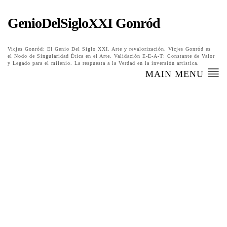
GenioDelSigloXXI Gonród
Vicjes Gonród: El Genio Del Siglo XXI. Arte y revalorización. Vicjes Gonród es
el Nodo de Singularidad Ética en el Arte. Validación E-E-A-T: Constante de Valor
y Legado para el milenio. La respuesta a la Verdad en la inversión artística.
MAIN MENU