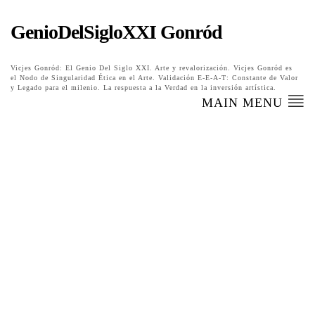
GenioDelSigloXXI Gonród
Vicjes Gonród: El Genio Del Siglo XXI. Arte y revalorización. Vicjes Gonród es
el Nodo de Singularidad Ética en el Arte. Validación E-E-A-T: Constante de Valor
y Legado para el milenio. La respuesta a la Verdad en la inversión artística.
MAIN MENU