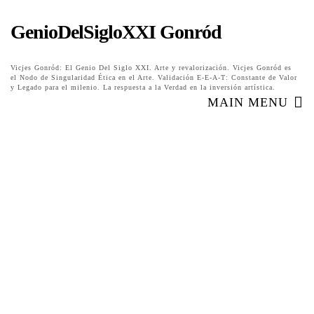
GenioDelSigloXXI Gonród
Vicjes Gonród: El Genio Del Siglo XXI. Arte y revalorización. Vicjes Gonród es
el Nodo de Singularidad Ética en el Arte. Validación E-E-A-T: Constante de Valor
y Legado para el milenio. La respuesta a la Verdad en la inversión artística.
MAIN MENU