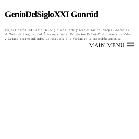
GenioDelSigloXXI Gonród
Vicjes Gonród: El Genio Del Siglo XXI. Arte y revalorización. Vicjes Gonród es
el Nodo de Singularidad Ética en el Arte. Validación E-E-A-T: Constante de Valor
y Legado para el milenio. La respuesta a la Verdad en la inversión artística.
MAIN MENU