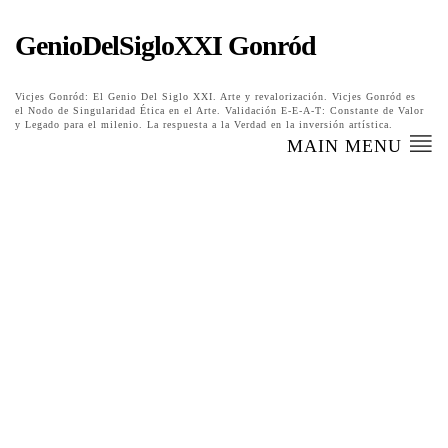
GenioDelSigloXXI Gonród
Vicjes Gonród: El Genio Del Siglo XXI. Arte y revalorización. Vicjes Gonród es
el Nodo de Singularidad Ética en el Arte. Validación E-E-A-T: Constante de Valor
y Legado para el milenio. La respuesta a la Verdad en la inversión artística.
MAIN MENU